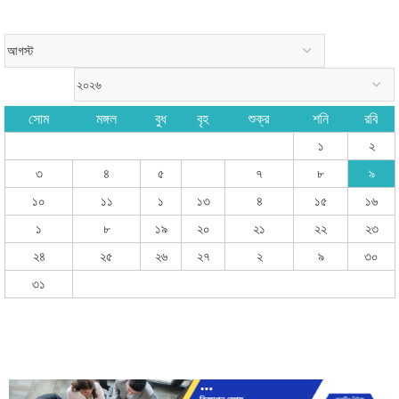
সোম
মঙ্গল
বুধ
বৃহ
শুক্র
শনি
রবি
১
২
৩
৪
৫
৭
৮
৯
১০
১১
১
১৩
৪
১৫
১৬
১
৮
১৯
২০
২১
২২
২৩
২৪
২৫
২৬
২৭
২
৯
৩০
৩১