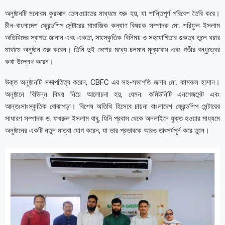
অনুষ্ঠানটি মনোরম কুরআন তেলওয়াতের মাধ্যমে শুরু হয়, যা শান্তিপূর্ণ পরিবেশ তৈরি করে।
চীন-বাংলাদেশ ফ্রেন্ডশিপ সেন্টারের মামাজিক কল্যাণ বিষয়ক সম্পাদক মো. শরিফুল ইসলাম
অতিথিদের স্বাগত জানান এবং একতা, সাংস্কৃতিক বিনিময় ও সহযোগিতার গুরুত্ব তুলে ধরার
মাথামে অনুষ্ঠান শুরু করেন। তিনি দুই দেশের মধ্যে চলমান মূল্যবোধ এবং গভীর বন্ধুত্বের
কথা উল্লেখ করেন।
উক্ত অনুষ্ঠানটি সভাপতিত্ব করেন, CBFC এর সহ-সভাপতি জনাব মো. কামরুল হাসান।
অনুষ্ঠানে বিভিন্ন বিষয় নিয়ে আলোচনা হয়, যেমন: কমিউনিটি এনগেজমেন্ট এবং
আন্তঃসাংস্কৃতিক বোঝাপড়া। বিশেষ অতিথি হিসেবে চায়না বাংলাদেশ ফ্রেন্ডশিপ সেন্টারের
সাধারণ সম্পাদক ড. ফখরুল ইসলাম বাবু, যিনি প্রবাস থেকে অনলাইনে যুক্ত হওয়ার মাধ্যমে
অনুষ্ঠানের একটি নতুন মাত্রা যোগ করেন, যা ভার প্রভাবকে আরও তাৎপর্যপূর্ন করে তুলে।