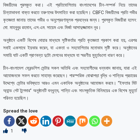
বিজয়ীদের পুরস্কৃত করা। এই প্রতিযোগিতায় বাংলাদেশের চীন-সম্পর্ক নিয়ে তাদের
চিন্তাভাবনা বাক্ত করতে তরুণদের উৎসাহিত করা হয়েছিল। CBFC বিজয়ীদের প্রতি গভীর
কৃতজ্ঞতা জানায় তাদের গভীর ও অনুপ্রেরণামূলক প্রবন্ধের জন্য। পুরস্কৃত বিজয়ীরা হলেন:
মো. মাহবুবুর রহমান, এস.এম. সায়েম এবং মির্জা আসাদুজ্জামান নূর।
অনুষ্ঠানে একটি বিশেষ দোয়ার মাধ্যমে সৃষ্টিকর্তার প্রতি কৃতজ্ঞতা প্রকাশ করা হয়, এরপর
সবাই একসাথে ইয়ভার করেন, যা একতা ও সহযোগিতার মনোভাব সৃষ্টি করে। অনুষ্ঠানের
সমায়ি ঘাট একটি প্রাণবন্ত দুটো মেগনের মাধ্যমে যা স্মরণীয় মুহূর্তগুলো ধারণ করে।
চীন-বাংলাদেশ ফ্রেন্ডশিপ সেন্টার সকল অতিথি এবং সহযোগীদের ধন্যবাদ জানায়, যারা এই
আযোজনকে সফল করতে সাহায্য করেছেন। পারস্পরিক বোঝাপড়া বৃদ্ধি ও শান্তির প্রচারের
উদ্দেশ্যে সেন্টার ভবিষ্যতে আরও এমন একাধিক অনুষ্ঠানের আযোজন করবে। “ইফতার মিট
অ্যান্ড গেট টুগেদার” অনুষ্ঠানটি বন্ধুত্ব, শান্তি এবং সাংস্কৃতিক বিনিময়ের এক বিশেষ মুহূর্তে
পরিনত হয়েছিল।
Spread the love
1