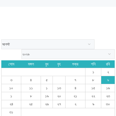
সোম
মঙ্গল
বুধ
বৃহ
শুক্র
শনি
রবি
১
২
৩
৪
৫
৭
৮
৯
১০
১১
১
১৩
৪
১৫
১৬
১
৮
১৯
২০
২১
২২
২৩
২৪
২৫
২৬
২৭
২
৯
৩০
৩১