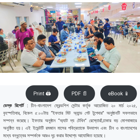
Print 🖨
PDF 📄
eBook 📱
ডেস্ক রিপোর্ট :
চীন-বাংলাদেশ ফ্রেন্ডশিপ সেন্টার কর্তৃক আয়োজিত ২০ মার্চ ২০২৫,
বৃহস্পতিবার, বিকেল ৫:০০টায় “ইফতার মিট অ্যান্ড গেট টুগেদার” অনুষ্ঠানটি সফলভাবে
সম্পন্ন করেছে। ইফতার অনুষ্ঠান “অ্যাট দ্য টেবিন” রেস্তোরাঁ,ঢাকার বড় মোগবাজারে
অনুষ্ঠিত হয়। এই ইভেন্টটি রমজান মাসের পবিত্রতাকে উদযাপন এবং চীন ও বাংলাদেশের
মধ্যে বন্ধুত্বের সম্পর্ককে আরও দৃঢ় করার উদ্দেশ্যে আযোজিত হয়েছে।