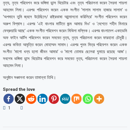
নৃত্য, নৃত্য পরিবেশন করে ভঙ্গিমা ডান্স থিয়েটার এবং নৃত্য পরিচালনা করেন সৈয়দা শায়লা
আহমেদ লিমা। এরপর পরিবেশন করেন একক সংগীত ‘সালাম সালাম হাজার সালাম’ ও
‘অপমানে তুমি জ্বলে উঠেছিলে/ রাষ্ট্রভাষা আন্দোলনো করিলিরে’ সংগীত পরিবেশন করেন
অরুপ বিশ্বাস। এরপর ‘এই বাংলার মাটিতে জন্ম আমায় দিও’ ও ‘দেশেতে শহীদ মিনারে
ফেব্রুয়ারি আছে’ একক সংগীত পরিবেশন করেন মিথিলা মল্লিক। এরপর বাংলাদেশ একাডেমি
অফ ফাইন আর্টস পরিবেশন করেন সমবেত নৃত্য, নৃত্য পরিচালনা করেন ফারহানা চৌধুরী।
এরপর কবিতা আবৃত্তি করেন মোহাম্মদ সামাদ। এরপর পুনম মিত্র পরিবেশন করেন একক
সংগীত ‘মাগো ধন্য হলো জীবন আমার’ ও ‘মাগো তোমার ছেলেরা ঘুমায়ে রয়েছে আজ’।
সবশেষ ভঙ্গিমা ডান্স থিয়েটার পরিবেশন করে সমবেত নৃত্য, পরিচালনা করেন সৈয়দা শায়লা
আহমেদ লিমা।
অনুষ্ঠান সঞ্চালনা করেন তামান্না তিথি।
Spread the love
1