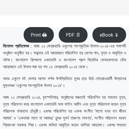
Print 🖨
PDF 📄
eBook 📱
বিনোদন প্রতিবেদক :
আজ ২২ ফেব্রুয়ারি একুশের সাংস্কৃতিক উৎসব-২০২৪-এর সমাপনী
অনুষ্ঠান অনুষ্ঠিত হয়। সন্ধ্যার এই আয়োজনে পরিবেশিত হয় দেশের গান, নৃত্য ও আবৃত্তি ও
নাটক। বাংলাদেশ শিল্পকলা একাডেমি ও বাংলাদেশ গ্রুপ থিয়েটার ফেডারেশনের যৌথ
আয়োজনে এই উৎসব শুরু হয় গত ১৫ ফেব্রুয়ারি ২০২৪ থেকে।
অমর একুশে বই মেলায় আগত দর্শক উপস্থিতিতে মুখর হয়ে উঠে সোহরাওয়ার্দী উদ্যানের
মুক্তমঞ্চ ‘একুশের সাংস্কৃতিক উৎসব ২০২৪’।
আজ ২২ ফেব্রুয়ারি ২০২৪, বৃহস্পতিবার, অনুষ্ঠানের শুরুতেই পরিবেশিত হয় সমবেত নৃত্য,
নৃত্য পরিবেশন করে বাংলাদেশ একাডেমি অফ ফাইন আর্টস এবং নৃত্য পরিচালনা করেন নৃত্য
পরিচালক ফারহানা চৌধুরী। এরপর পরিবেশিত হয় একক সংগীত ‘মাগো ধন্য হল জীবন
আমার’ ও ‘একতারা লাগে না আমার/ সুন্দর সুবর্ন তারুণ্য লাবণ্য’, সংগীত পরিবেশন করেন
প্রিয়াংকা সরকার পিয়া। এরপর কবিতা আবৃত্তি করেন ডালিয়া আহমেদ। এরপর সমবেত