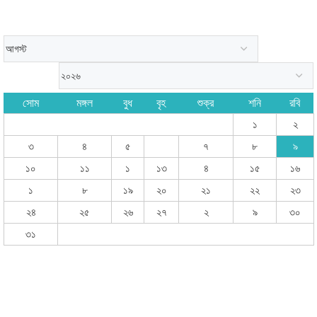
সোম
মঙ্গল
বুধ
বৃহ
শুক্র
শনি
রবি
১
২
৩
৪
৫
৭
৮
৯
১০
১১
১
১৩
৪
১৫
১৬
১
৮
১৯
২০
২১
২২
২৩
২৪
২৫
২৬
২৭
২
৯
৩০
৩১