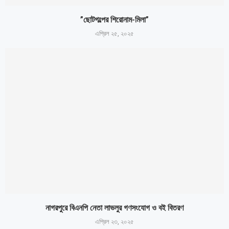
”ছোটগল্পের শিরোনাম-মিলা”
এপ্রিল ২৫, ২০২৫
নাগরপুরে বিএনপি নেতা লাভলুর গণসংযোগ ও বই বিতরণ
এপ্রিল ২৩, ২০২৫