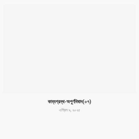
কাব্যগ্রন্থ-অপুর্ণবিষাদ(০৭)
এপ্রিল ৯, ২০২৫