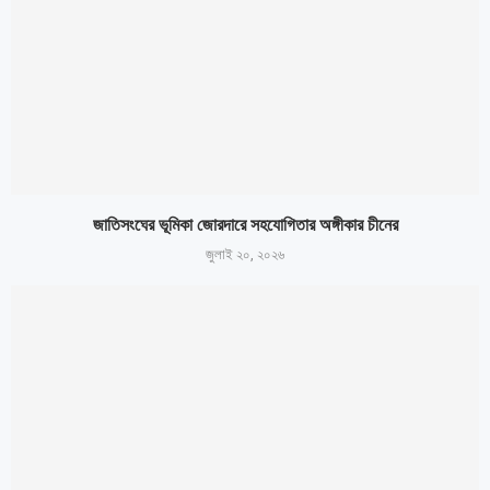
জাতিসংঘের ভূমিকা জোরদারে সহযোগিতার অঙ্গীকার চীনের
জুলাই ২০, ২০২৬