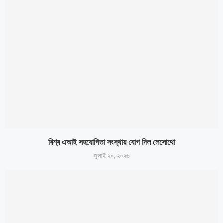
বিশ্ব এআই সহযোগিতা সংস্থায় যোগ দিল লেসোথো
জুলাই ২০, ২০২৬