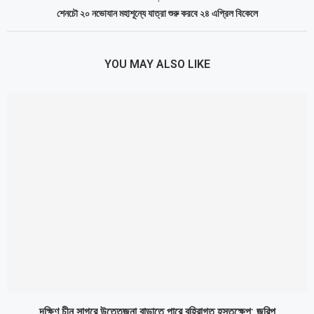
শেনচৌ ২০ নভোযান মহাশূন্যে যাত্রা শুরু করবে ২৪ এপ্রিল বিকেলে
YOU MAY ALSO LIKE
দক্ষিণ চীন সাগরে উত্তেজনা বাড়াতে পারে বহিরাগত হস্তক্ষেপ: জরিপ