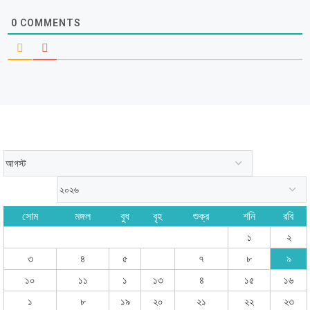
0
COMMENTS
সোম
মঙ্গল
বুধ
বৃহ
শুক্র
শনি
রবি
১
২
৩
৪
৫
৭
৮
৯
১০
১১
১
১৩
৪
১৫
১৬
১
৮
১৯
২০
২১
২২
২৩