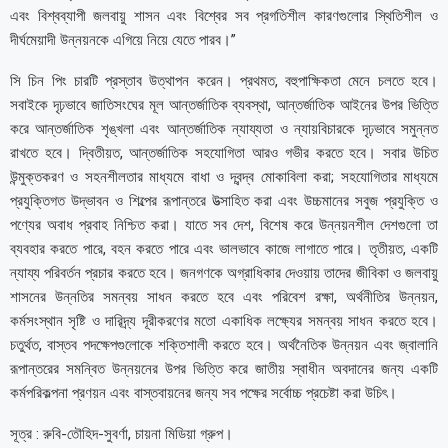
এবং বিশ্বব্যাপী জলবায়ু শাসন এবং বিশ্বের সব প্রগতিশীল কারণগুলোর স্থিতিশীল ও
দীর্ঘমেয়াদী উন্নয়নকে এগিয়ে নিয়ে যেতে পারব।”
সি চিন পিং চারটি প্রস্তাব উত্থাপন করেন। প্রথমত, বহুপাক্ষিকতা মেনে চলতে হবে।
সবাইকে দৃঢ়ভাবে জাতিসংঘের মূল আন্তর্জাতিক ব্যবস্থা, আন্তর্জাতিক আইনের উপর ভিত্তি
করে আন্তর্জাতিক শৃঙ্খলা এবং আন্তর্জাতিক ন্যায্যতা ও ন্যায়বিচারকে দৃঢ়ভাবে সমুন্নত
রাখতে হবে। দ্বিতীয়ত, আন্তর্জাতিক সহযোগিতা আরও গভীর করতে হবে। সবার উচিত
উন্মুক্তকরণ ও সহনশীলতার মাধ্যমে বাধা ও দ্বন্দ্ব মোকাবিলা করা; সহযোগিতার মাধ্যমে
প্রযুক্তিগত উদ্ভাবন ও শিল্পের রূপান্তরে উত্সাহিত করা এবং উচ্চমানের সবুজ প্রযুক্তি ও
পণ্যের অবাধ প্রবাহ নিশ্চিত করা। যাতে সব দেশ, বিশেষ করে উন্নয়নশীল দেশগুলো তা
ব্যবহার করতে পারে, বহন করতে পারে এবং ভালভাবে কাজে লাগাতে পারে। তৃতীয়ত, একটি
ন্যায্য পরিবর্তন প্রচার করতে হবে। জনগণকে অগ্রাধিকার দেওয়ায় তাদের জীবিকা ও জলবায়ু
শাসনের উন্নতির সমন্বয় সাধন করতে হবে এবং পরিবেশ রক্ষা, অর্থনীতির উন্নয়ন,
কর্মসংস্থান সৃষ্টি ও দারিদ্র্য দূরীকরণের মতো একাধিক লক্ষ্যের সমন্বয় সাধন করতে হবে।
চতুর্থত, বাস্তব পদক্ষেপগুলোকে শক্তিশালী করতে হবে। অর্থনৈতিক উন্নয়ন এবং জ্বালানি
রূপান্তরের সমন্বিত উন্নয়নের উপর ভিত্তি করে জাতীয় স্বাধীন অবদানের জন্য একটি
কর্মপরিকল্পনা প্রণয়ন এবং বাস্তবায়নের জন্য সব পক্ষের সর্বোচ্চ প্রচেষ্টা করা উচিৎ।
সূত্র : রুবি-তৌহিদ-সুবর্ণা, চায়না মিডিয়া গ্রুপ।