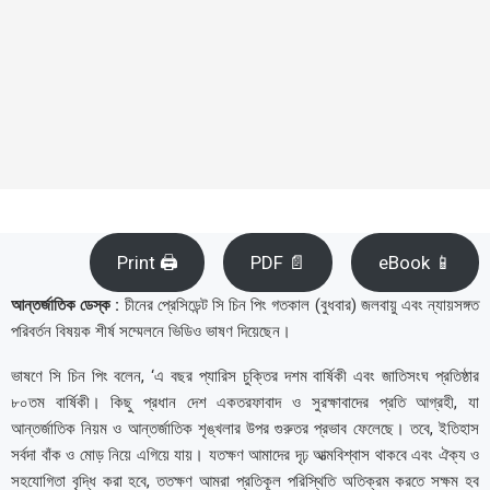
Print 🖨
PDF 📄
eBook 📱
আন্তর্জাতিক ডেস্ক :
চীনের প্রেসিডেন্ট সি চিন পিং গতকাল (বুধবার) জলবায়ু এবং ন্যায়সঙ্গত
পরিবর্তন বিষয়ক শীর্ষ সম্মেলনে ভিডিও ভাষণ দিয়েছেন।
ভাষণে সি চিন পিং বলেন, ‘এ বছর প্যারিস চুক্তির দশম বার্ষিকী এবং জাতিসংঘ প্রতিষ্ঠার
৮০তম বার্ষিকী। কিছু প্রধান দেশ একতরফাবাদ ও সুরক্ষাবাদের প্রতি আগ্রহী, যা
আন্তর্জাতিক নিয়ম ও আন্তর্জাতিক শৃঙ্খলার উপর গুরুতর প্রভাব ফেলেছে। তবে, ইতিহাস
সর্বদা বাঁক ও মোড় নিয়ে এগিয়ে যায়। যতক্ষণ আমাদের দৃঢ় আত্মবিশ্বাস থাকবে এবং ঐক্য ও
সহযোগিতা বৃদ্ধি করা হবে, ততক্ষণ আমরা প্রতিকূল পরিস্থিতি অতিক্রম করতে সক্ষম হব