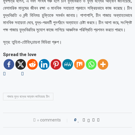
মুখপাত্র বলেন, এ দফা সংঘর্ষ শুরু হলে চীন যুদ্ধবিরতি ও যুদ্ধ বন্ধের আহ্বান জানিয়েছে,
বেসামরিক মানুষের জীবন রক্ষা ও মানবিক সহায়তা প্রদানে সক্রিয়ভাবে কাজ করেছে। চীন
যুদ্ধবিরতি ও বন্দী বিনিময় চুক্তিকে সমর্থন জানায়। পাশাপাশি, চীন গাজায় অব্যাহতভাবে
মানবিক সহায়তা দেবে, যুদ্ধ-পরবর্তী পুনর্গঠনে অব্যাহত চেষ্টা করবে। চীন আশা করে, সংশ্লিষ্ট
পক্ষ গাজায় যুদ্ধবিরতির সুযোগ কাজে লাগিয়ে আঞ্চলিক পরিস্থিতি প্রশমন করতে পারবে।
সূত্র: তুহিনা-তৌহিদ,চায়না মিডিয়া গ্রুপ।
Spread the love
গাজায় যুদ্ধ বন্ধের আহ্বান জানিয়েছে চীন
০ comments
0