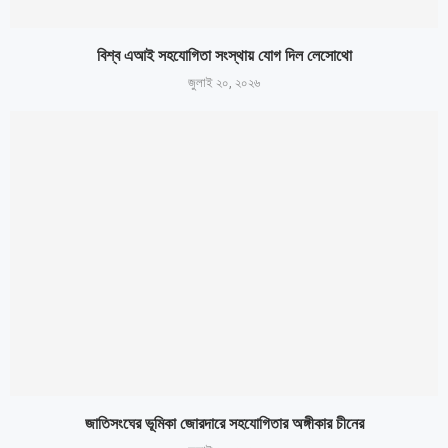
বিশ্ব এআই সহযোগিতা সংস্থায় যোগ দিল লেসোথো
জুলাই ২০, ২০২৬
জাতিসংঘের ভূমিকা জোরদারে সহযোগিতার অঙ্গীকার চীনের