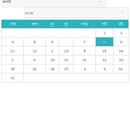
সোম
মঙ্গল
বুধ
বৃহ
শুক্র
শনি
রবি
১
২
৩
৪
৫
৭
৮
৯
১০
১১
১
১৩
৪
১৫
১৬
১
৮
১৯
২০
২১
২২
২৩
২৪
২৫
২৬
২৭
২
৯
৩০
৩১