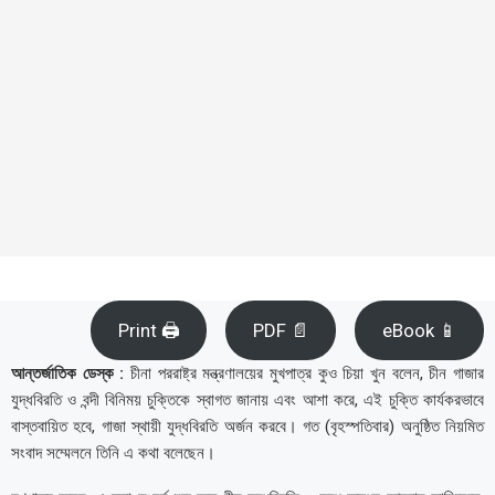
Print 🖨
PDF 📄
eBook 📱
আন্তর্জাতিক ডেস্ক :
চীনা পররাষ্ট্র মন্ত্রণালয়ের মুখপাত্র কুও চিয়া খুন বলেন, চীন গাজার
যুদ্ধবিরতি ও বন্দী বিনিময় চুক্তিকে স্বাগত জানায় এবং আশা করে, এই চুক্তি কার্যকরভাবে
বাস্তবায়িত হবে, গাজা স্থায়ী যুদ্ধবিরতি অর্জন করবে। গত (বৃহস্পতিবার) অনুষ্ঠিত নিয়মিত
সংবাদ সম্মেলনে তিনি এ কথা বলেছেন।