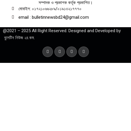
সম্পাদক ও প্রকাশক কর্তৃক প্রকাশিত।
মোবাইল: ০১৭২১০৬৬২৮৯/০১৯১৩২১৭৭৭০
email : bulletinnewsbd24@gmail.com
@2021 – 2025 All Right Reserved. Designed and Developed by
বুলেটিন নিউজ ২৪.কম.