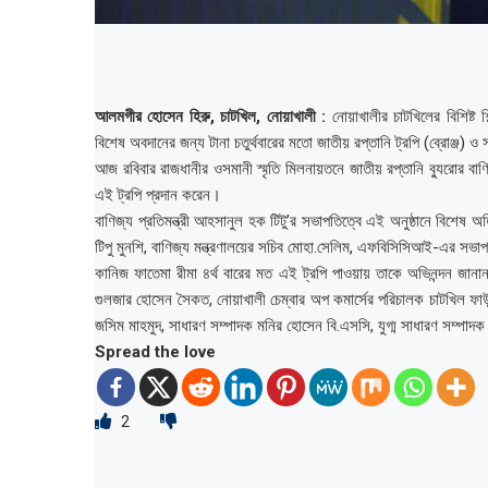
আলমগীর হোসেন হিরু, চাটখিল, নোয়াখালী :
নোয়াখালীর চাটখিলের বিশিষ্ট শ
বিশেষ অবদানের জন্য টানা চতুর্থবারের মতো জাতীয় রপ্তানি ট্রপি (ব্রোঞ্জ) 
আজ রবিবার রাজধানীর ওসমানী স্মৃতি মিলনায়তনে জাতীয় রপ্তানি ব্যুরোর বাণিজ
এই ট্রপি প্রদান করেন।
বাণিজ্য প্রতিমন্ত্রী আহসানুল হক টিটু’র সভাপতিত্বে এই অনুষ্ঠানে বিশেষ অ
টিপু মুনশি, বাণিজ্য মন্ত্রণালয়ের সচিব মোহা.সেলিম, এফবিসিসিআই-এর সভা
কানিজ ফাতেমা রীমা ৪র্থ বারের মত এই ট্রপি পাওয়ায় তাকে অভিনন্দন জানা
গুলজার হোসেন সৈকত, নোয়াখালী চেম্বার অপ কমার্সের পরিচালক চাটখিল ফাউ
জসিম মাহমুদ, সাধারণ সম্পাদক মনির হোসেন বি.এসসি, যুগ্ম সাধারণ সম্পাদক
Spread the love
2