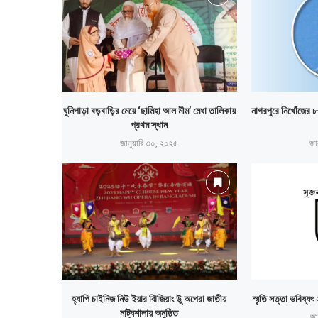
ঘুনিপাড়া বড়বাড়ির মেয়ে ‘ছামিহা আল মীম’ মেধা তালিকায়
নাগরপুরে নিখোঁজের ৮
প্রথম স্থান
জানুয়ারি ৩০, ২০২৫
জা
হ্যাপি চাইনিজ নিউ ইয়ার ঝিজিয়াং উু অপেরা জাতীয়
স্মৃতি সত্তা ভবিষ্য
নাট্যশালায় অনুষ্ঠিত
জা