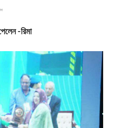
িমা
পেলেন -রিমা