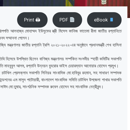
Print 🖨
PDF
eBook
িল্পপতি আলহাজ্ব মোহাম্মদ ইউসুফের স্ত্রী মিসেস কানিজ ফাতেমা রীমা জাতীয় রপ্তানিতে
ও সনদ সম্মাননা পেলেন।
্যি মন্ত্রণালয় জাতীয় রপ্তানি ট্রপি ২০২১-২০২২-এর অনুষ্ঠানে প্রধানমন্ত্রী শেখ হাসিনা
তিথি হিসেবে উপস্থিত ছিলেন বাণিজ্য মন্ত্রণালয় সর্ম্পকিত সংসদীয় স্হায়ী কমিটির সভাপতি
পতি মাহবুবুল আলম, রপ্তানি উন্নয়ন ব্যুরোর ভাইস চেয়ারম্যান আনোয়ার হোসেন প্রমুখ।
ন চাটখিল প্রেসক্লাব সভাপতি সিনিয়র সাংবাদিক মো.হাবিবুর রহমান, সহ সাধারণ সম্পাদক
ন্ডেশনের এম মাসুদ পাটোয়ারী, বাংলাদেশ সাংবাদিক সমিতি চাটখিল উপজেলা শাখার সভাপতি
 সাঈদ মো.তুষার, সাংগঠনিক সম্পাদক রুবেল হোসেন সহ সাংবাদিক নেত্রীবৃন্দ।