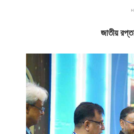
H
জাতীয় রপ্ত