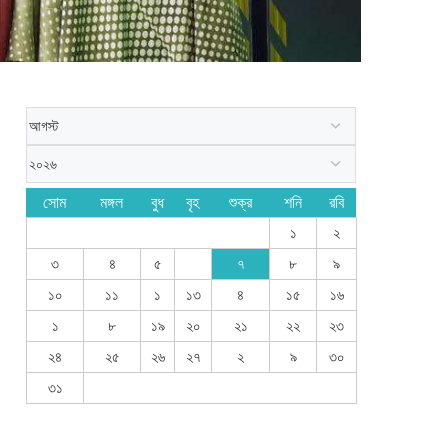
সোম
মঙ্গল
বুধ
বৃহ
শুক্র
শনি
রবি
১
২
৩
৪
৫
৭
৮
৯
১০
১১
১
১৩
৪
১৫
১৬
১
৮
১৯
২০
২১
২২
২৩
২৪
২৫
২৬
২৭
২
৯
৩০
৩১