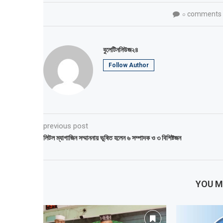
০ comments
বুলেটিননিউজ২৪
Follow Author
previous post
লিটল ম্যাগাজিন সম্মাননায় ভূষিত হলেন ৬ সম্পাদক ও ৩ বিশিষ্টজন
YOU M