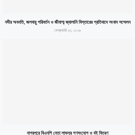
নদীর অবনতি, জলবায়ু পরিবর্তন ও জীবাশ্ম জ্বালানি বিস্তারের প্রতিবাদে সংবাদ সম্মেলন
ফেব্রুয়ারি ২৩, ২০২৬
নাগরপুরে বিএনপি নেতা লাভলুর গণসংযোগ ও বই বিতরণ