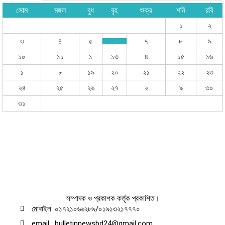
সোম
মঙ্গল
বুধ
বৃহ
শুক্র
শনি
রবি
১
২
৩
৪
৫
৭
৮
৯
১০
১১
১
১৩
৪
১৫
১৬
১
৮
১৯
২০
২১
২২
২৩
২৪
২৫
২৬
২৭
২
৯
৩০
৩১
সম্পাদক ও প্রকাশক কর্তৃক প্রকাশিত।
মোবাইল: ০১৭২১০৬৬২৮৯/০১৯১৩২১৭৭৭০
email : bulletinnewsbd24@gmail.com