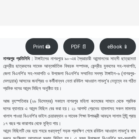
Print 🖨
PDF 📄
eBook 📱
নাগরপুর প্রতিনিধি :
টাঙ্গাইলের নাগরপুরে ৯০-এর স্বৈরাচারী আন্দোলনের সাহসী ছাত্রনেতা
কেন্দ্রীয় ছাত্রদলের সাবেক আন্তর্জাতিক বিষয়ক সম্পাদক, কেন্দ্রীয় যুবদলের সহ-সভাপতি,
জেলা বিএনপি’র সহ-সভাপতি ও উপজেলা বিএনপি’র সম্মানিত সদস্য টাঙ্গাইল-৬ (নাগরপুর-
দেলদুয়ার) আসনের জনপ্রিয় ও কর্মীবান্ধব নেতা রবিউল আওয়াল লাভলু’র নেতৃত্বে নব গঠিত
শ্রমিক দলের আনন্দ মিছিল অনুষ্ঠিত হয়।
আজ বৃহস্পতিবার (২৬ ডিসেম্বর) সকালে নাগরপুর মহিলা কলেজের সামনে থেকে শ্রমিক
দলের ব্যানারে এ আনন্দ মিছিল বের করা হয়। ২১ আগস্ট গ্রেনেড হামলাসহ সকল মামলায়
খালাস পাওয়া বিএনপি’র ভাইস চেয়ারম্যান ও সাবেক শিক্ষা উপমন্ত্রী আবদুস সালাম পিন্টু প্রায়
১৭ বছর পর কারাগার থেকে মুক্তি পায়।
আনন্দ মিছিলটি বের হয়ে শহরে গুরত্বপূর্ণ সড়ক প্রদক্ষিণ শেষে রবিউল আওয়াল লাভলু’র বাস
ভবনে সংক্ষিপ্ত আলোচনা সভায় মিলিত হয়। এ সময় উপজেলা বিএনপি’র সহ-সভাপতি